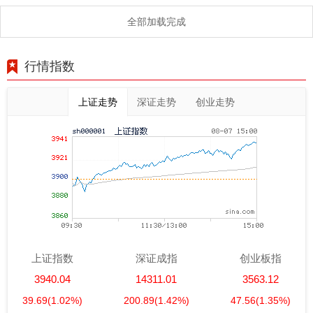
全部加载完成
行情指数
上证走势
深证走势
创业走势
上证指数
深证成指
创业板指
3940.04
14311.01
3563.12
39.69
(1.02%)
200.89
(1.42%)
47.56
(1.35%)