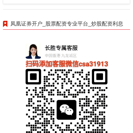
凤凰证券开户_股票配资专业平台_炒股配资利息