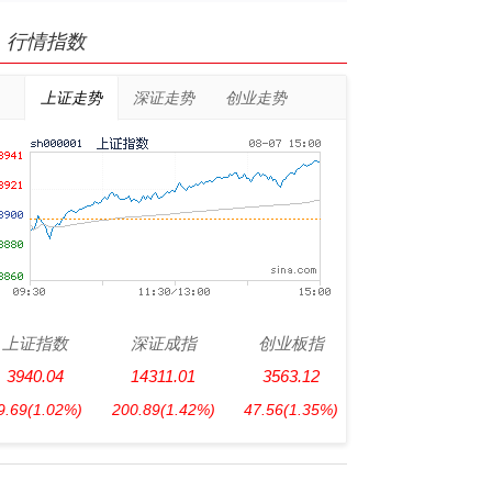
行情指数
上证走势
深证走势
创业走势
上证指数
深证成指
创业板指
3940.04
14311.01
3563.12
9.69
(1.02%)
200.89
(1.42%)
47.56
(1.35%)