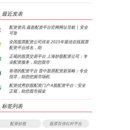
最近发表
配资资讯 最新配资平台官网网址导航 | 安全
1
可靠
全国股票配资公司排名 2023年最佳在线股票
2
配资平台排名，助
正规的股票交易平台 上海炒股配资公司：专
3
业配资服务，助您股市
靠谱的配资平台 晋中股票配资新策略：专业
4
指导，助您把握市场机
配资优秀炒股配资门户 A股配资平台：安全
5
正规，助您股市掘金
标签列表
配资炒股
股票百倍杠杆平台