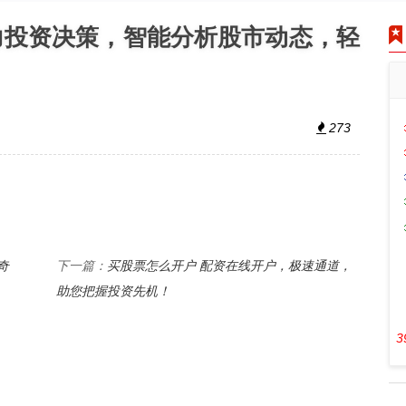
力投资决策，智能分析股市动态，轻
273
奇
买股票怎么开户 配资在线开户，极速通道，
下一篇：
助您把握投资先机！
3