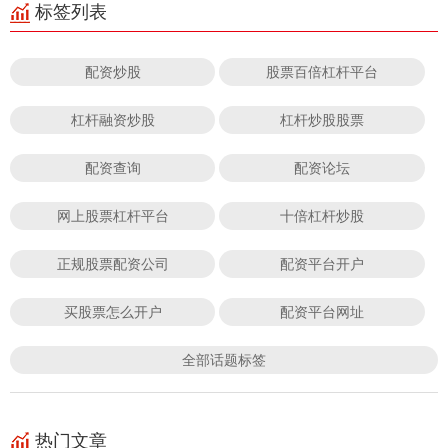
标签列表
配资炒股
股票百倍杠杆平台
杠杆融资炒股
杠杆炒股股票
配资查询
配资论坛
网上股票杠杆平台
十倍杠杆炒股
正规股票配资公司
配资平台开户
买股票怎么开户
配资平台网址
全部话题标签
热门文章