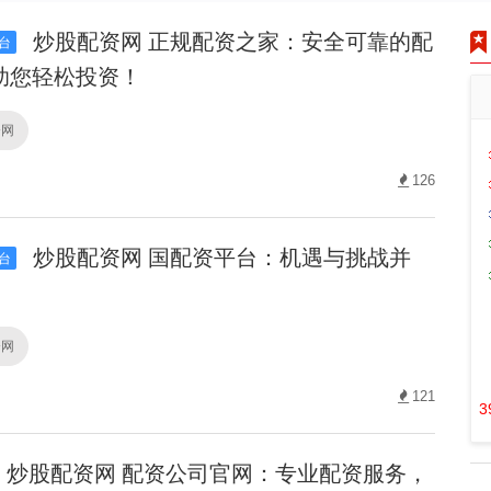
炒股配资网 正规配资之家：安全可靠的配
台
助您轻松投资！
资网
126
炒股配资网 国配资平台：机遇与挑战并
台
资网
121
3
炒股配资网 配资公司官网：专业配资服务，