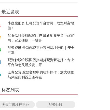
最近发表
小盘股配资 杠杆配资平台官网：助您财富增
1
值！
配资低息炒股配资门户 最新配资平台下载官
2
网：安全便捷，一键开
配资资讯 最新配资平台官网网址导航 | 安全
3
可靠
配资炒股给股票 股指期货配资新选择：专业
4
平台助您灵活投资，开
证券配资 股票交易中的杠杆操作：放大收益
5
与风险的利器是否存在
标签列表
股票百倍杠杆平台
配资炒股