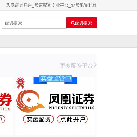
凤凰证券开户_股票配资专业平台_炒股配资利息
配资搜索
更多配资平台