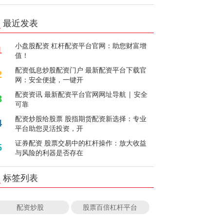
最近发表
小盘股配资 杠杆配资平台官网：助您财富增
1
值！
配资低息炒股配资门户 最新配资平台下载官
2
网：安全便捷，一键开
配资资讯 最新配资平台官网网址导航 | 安全
3
可靠
配资炒股给股票 股指期货配资新选择：专业
4
平台助您灵活投资，开
证券配资 股票交易中的杠杆操作：放大收益
5
与风险的利器是否存在
标签列表
配资炒股
股票百倍杠杆平台