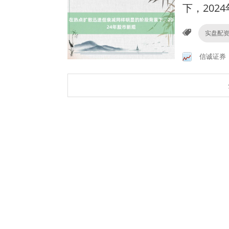
下，202
实盘配
信诚证券