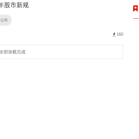
4年股市新规
资公司
160
全部加载完成