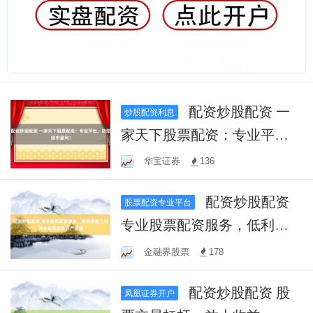
配资炒股配资 一
炒股配资利息
家天下股票配资：专业平
台，助您股市盈利！
华宝证券
136
配资炒股配资
股票配资专业平台
专业股票配资服务，低利息
助力投资者实现高效资产增
金融界股票
178
值
配资炒股配资 股
凤凰证券开户