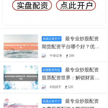
最专业炒股配资
凤凰证券开户
期货配资平台哪个好？优选
平台推荐！
中泰证券
168
最专业炒股配资
炒股配资利息
股票配资世界：解锁财富增
长新机遇
K线猎手
120
最专业炒股配资
凤凰证券开户