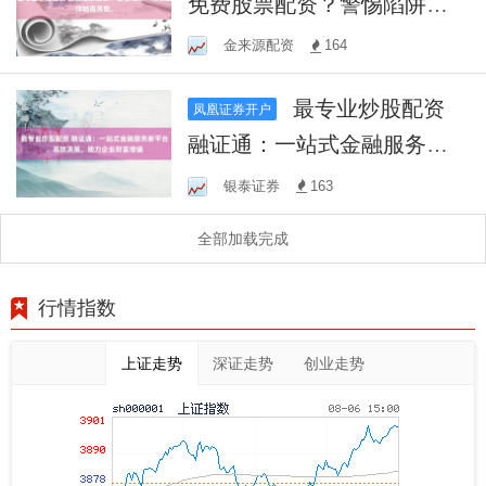
免费股票配资？警惕陷阱！
高收益伴随高风险。
金来源配资
164
最专业炒股配资
凤凰证券开户
融证通：一站式金融服务新
平台，高效决策，助力企业
银泰证券
163
财富增值
全部加载完成
行情指数
上证走势
深证走势
创业走势