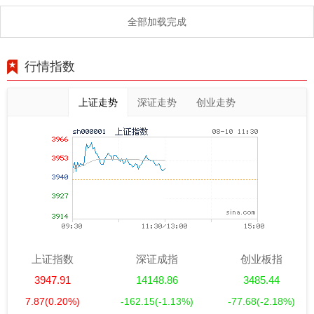
全部加载完成
行情指数
上证走势
深证走势
创业走势
上证指数
深证成指
创业板指
3947.91
14148.86
3485.44
7.87
(0.20%)
-162.15
(-1.13%)
-77.68
(-2.18%)