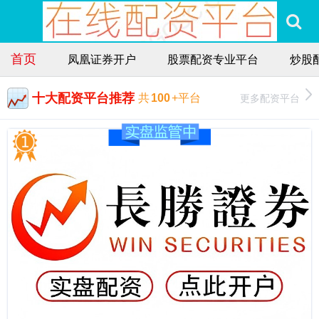
首页
凤凰证券开户
股票配资专业平台
炒股
十大配资平台推荐
更多配资平台
共
100
+平台