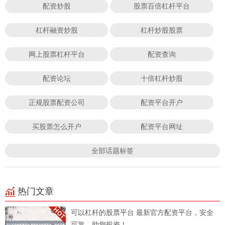
配资炒股
股票百倍杠杆平台
杠杆融资炒股
杠杆炒股股票
网上股票杠杆平台
配资查询
配资论坛
十倍杠杆炒股
正规股票配资公司
配资平台开户
买股票怎么开户
配资平台网址
全部话题标签
热门文章
可以杠杆的股票平台 最新官方配资平台，安全
可靠，助您投资！