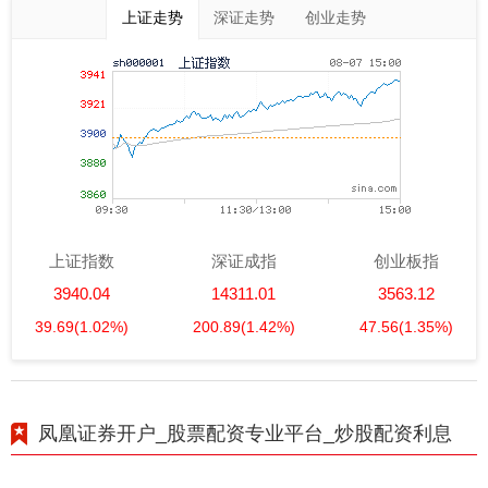
上证走势
深证走势
创业走势
上证指数
深证成指
创业板指
3940.04
14311.01
3563.12
39.69
(1.02%)
200.89
(1.42%)
47.56
(1.35%)
凤凰证券开户_股票配资专业平台_炒股配资利息