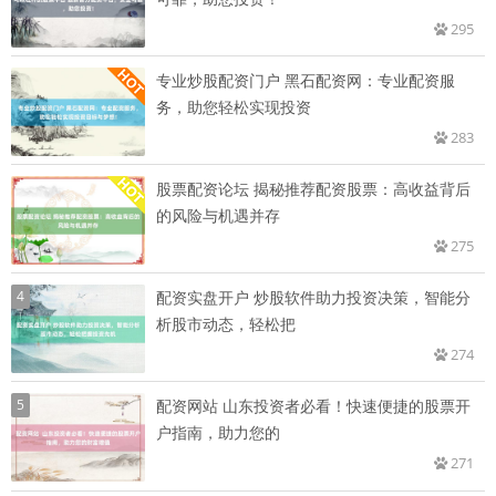
295
专业炒股配资门户 黑石配资网：专业配资服
务，助您轻松实现投资
283
股票配资论坛 揭秘推荐配资股票：高收益背后
的风险与机遇并存
275
4
配资实盘开户 炒股软件助力投资决策，智能分
析股市动态，轻松把
274
5
配资网站 山东投资者必看！快速便捷的股票开
户指南，助力您的
271