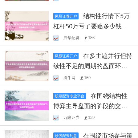
结构性行情下5万
凤凰证券开户
杠杆50万亏了要赔多少钱的
风险参数校准以场景
兴华配资
186
在多主题并行但持
凤凰证券开户
续性不足的周期的盘面环境
中，对平台服务依赖度
擒牛网
169
在围绕结构性
股票配资专业平台
博弈主导盘面的阶段的交易
阶段下，炒股配资App的
万隆证券
139
在围绕市场参与策
炒股配资利息