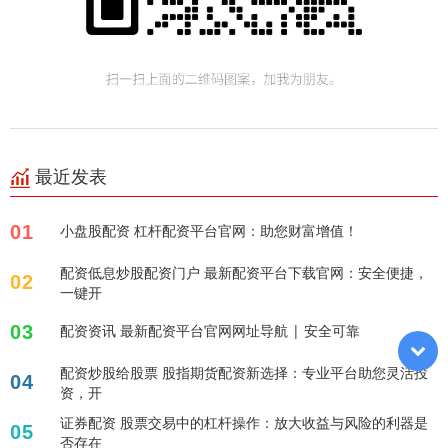
最近发表
01
小盘股配资 杠杆配资平台官网：助您财富增值！
配资低息炒股配资门户 最新配资平台下载官网：安全便捷，
02
一键开
03
配资资讯 最新配资平台官网网址导航 | 安全可靠
配资炒股给股票 股指期货配资新选择：专业平台助您灵活投
04
资，开
证券配资 股票交易中的杠杆操作：放大收益与风险的利器是
05
否存在