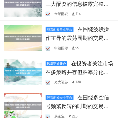
三大配资的信息披露完整性
管理结合结构数据与行
金景配资
114
在围绕波段操
股票配资专业平台
作主导的震荡周期的交易阶
段阶段如何用好北京证券股
中银国际
95
在投资者关注市场
凤凰证券开户
在多策略并存但胜率分化的
时期的盘面环境中中网
光大证券
130
在围绕多空信
股票配资专业平台
号频繁反转的时期的交易阶
段阶段如何用好优配网做周
易速宝
215