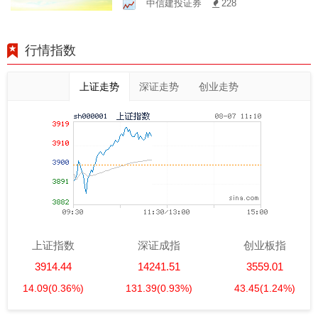
中信建投证券
228
行情指数
上证走势
深证走势
创业走势
上证指数
深证成指
创业板指
3914.44
14241.51
3559.01
14.09
(0.36%)
131.39
(0.93%)
43.45
(1.24%)