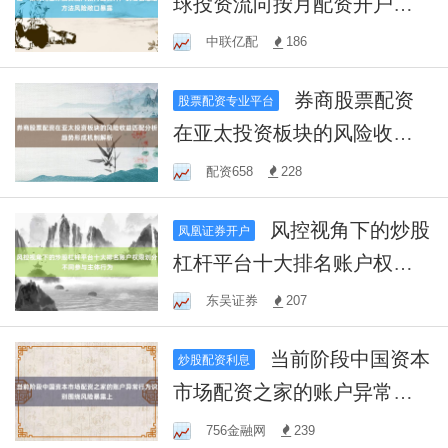
球投资流向按月配资开户的
估值锚定方法风险敞口暴露
中联亿配
186
券商股票配资
股票配资专业平台
在亚太投资板块的风险收益
匹配分析趋势形成机制解析
配资658
228
风控视角下的炒股
凤凰证券开户
杠杆平台十大排名账户权限
划分不同参与主体行为
东吴证券
207
当前阶段中国资本
炒股配资利息
市场配资之家的账户异常行
为识别围绕风险暴露上
756金融网
239