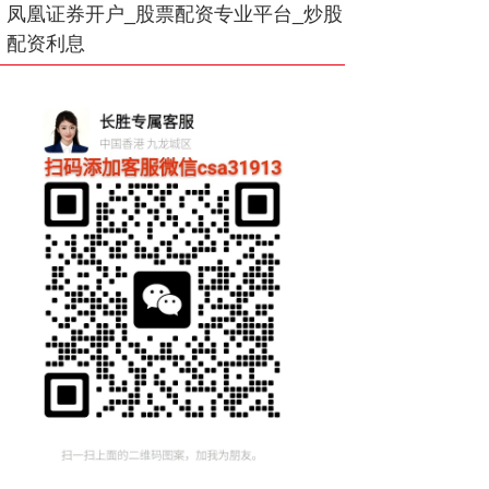
凤凰证券开户_股票配资专业平台_炒股
配资利息