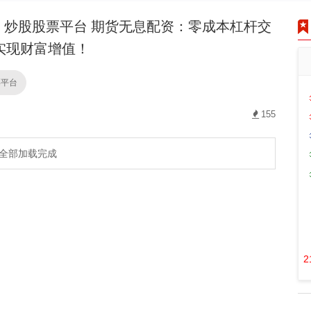
炒股股票平台 期货无息配资：零成本杠杆交
实现财富增值！
票平台
155
全部加载完成
2