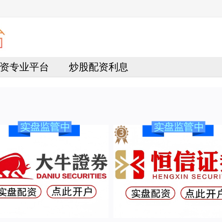
资专业平台
炒股配资利息