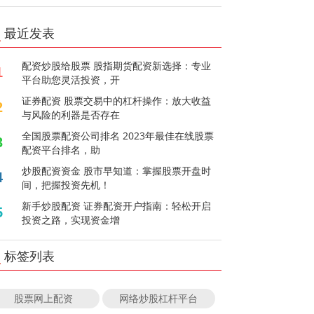
最近发表
配资炒股给股票 股指期货配资新选择：专业
1
平台助您灵活投资，开
证券配资 股票交易中的杠杆操作：放大收益
2
与风险的利器是否存在
全国股票配资公司排名 2023年最佳在线股票
3
配资平台排名，助
炒股配资资金 股市早知道：掌握股票开盘时
4
间，把握投资先机！
新手炒股配资 证券配资开户指南：轻松开启
5
投资之路，实现资金增
标签列表
股票网上配资
网络炒股杠杆平台