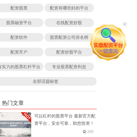
配资股票
配资有哪些好的平台
股票融资平台
在线配资炒股
配资软件
股票配资公司排名榜
配资开户
配资炒股平台
有实力的股票杠杆平台
专业股票配资利息
全部话题标签
热门文章
可以杠杆的股票平台 最新官方配
资平台，安全可靠，助您投资！
295