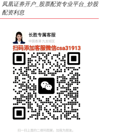
凤凰证券开户_股票配资专业平台_炒股
配资利息