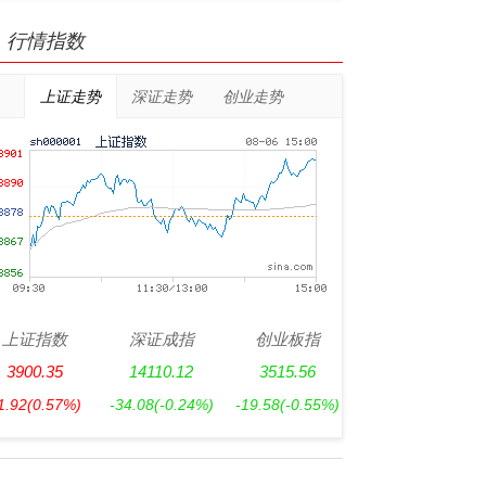
行情指数
上证走势
深证走势
创业走势
上证指数
深证成指
创业板指
3900.35
14110.12
3515.56
1.92
(0.57%)
-34.08
(-0.24%)
-19.58
(-0.55%)