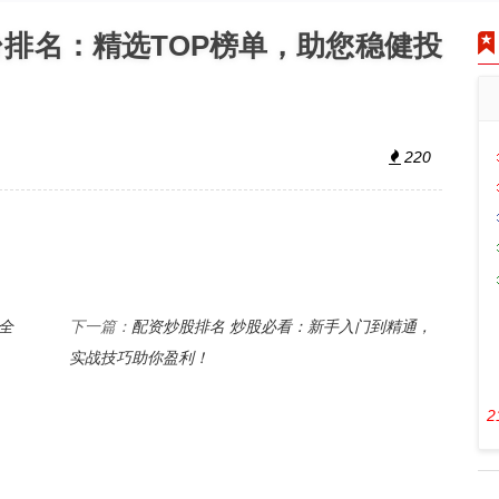
台排名：精选TOP榜单，助您稳健投
220
全
配资炒股排名 炒股必看：新手入门到精通，
下一篇：
实战技巧助你盈利！
2