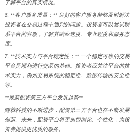
了解平台的真实情况。
6. **客户服务质量：** 良好的客户服务能够及时解决
投资者在交易过程中遇到的问题。投资者可以尝试联
系平台的客服，了解其响应速度、专业程度和服务态
度。
7. **技术实力与平台稳定性：** 一个稳定可靠的交易
平台是顺利进行交易的基础。投资者应关注平台的技
术实力，例如交易系统的稳定性、数据传输的安全性
等。
**最新配资第三方平台发展趋势**
随着科技的不断进步，配资第三方平台也在不断发展
创新。未来，配资平台将更加智能化、个性化，为投
资者提供更优质的服务。