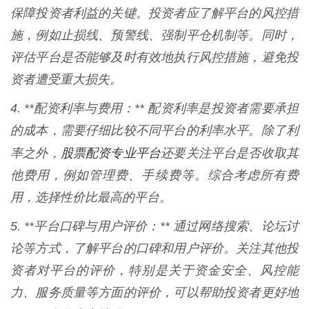
保障投资者利益的关键。投资者应了解平台的风控措
施，例如止损线、预警线、强制平仓机制等。同时，
评估平台是否能够及时有效地执行风控措施，避免投
资者遭受重大损失。
4. **配资利率与费用：** 配资利率是投资者需要承担
的成本，需要仔细比较不同平台的利率水平。除了利
股票配资专业平台
率之外，
还要关注平台是否收取其
他费用，例如管理费、手续费等。综合考虑所有费
用，选择性价比最高的平台。
5. **平台口碑与用户评价：** 通过网络搜索、论坛讨
论等方式，了解平台的口碑和用户评价。关注其他投
资者对平台的评价，特别是关于资金安全、风控能
力、服务质量等方面的评价，可以帮助投资者更好地