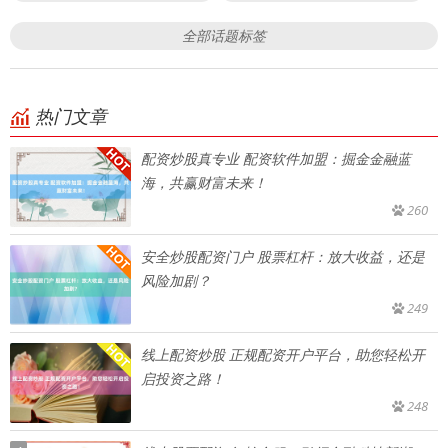
全部话题标签
热门文章
配资炒股真专业 配资软件加盟：掘金金融蓝
海，共赢财富未来！
260
安全炒股配资门户 股票杠杆：放大收益，还是
风险加剧？
249
线上配资炒股 正规配资开户平台，助您轻松开
启投资之路！
248