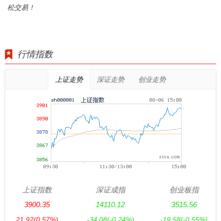
松交易！
行情指数
上证走势
深证走势
创业走势
上证指数
深证成指
创业板指
3900.35
14110.12
3515.56
21.92
(0.57%)
-34.08
(-0.24%)
-19.58
(-0.55%)