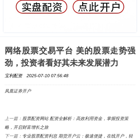
网络股票交易平台 美的股票走势强
劲，投资者看好其未来发展潜力
宝利配资
2025-07-10 07:56:48
凤凰证券开户
股票配资网站 配资全解析：高效利用资金，掌握投资策
上一篇：
略，开启财富增长之旅
专业股票配资利息 期货开户云：极速便捷，在线开户，轻
下一篇：