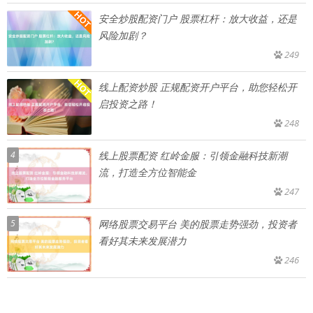
安全炒股配资门户 股票杠杆：放大收益，还是
风险加剧？
249
线上配资炒股 正规配资开户平台，助您轻松开
启投资之路！
248
4
线上股票配资 红岭金服：引领金融科技新潮
流，打造全方位智能金
247
5
网络股票交易平台 美的股票走势强劲，投资者
看好其未来发展潜力
246