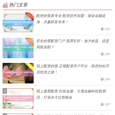
热门文章
配资炒股真专业 配资软件加盟：掘金金融蓝
海，共赢财富未来！
260
安全炒股配资门户 股票杠杆：放大收益，还是
风险加剧？
249
线上配资炒股 正规配资开户平台，助您轻松开
启投资之路！
248
4
线上股票配资 红岭金服：引领金融科技新潮
流，打造全方位智能金
247