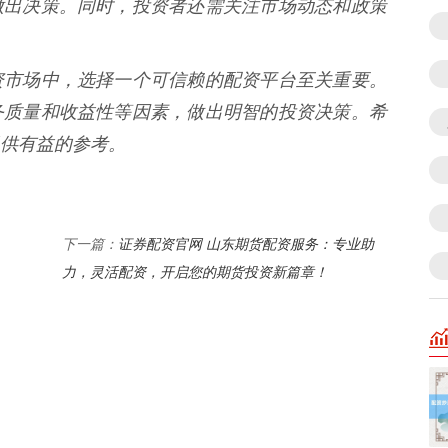
做出决策。同时，投资者还需关注市场动态和政策
资市场中，选择一个可信赖的配资平台至关重要。
务质量和收益性等因素，做出明智的投资决策。希
供有益的参考。
证券配资官网 山东期货配资服务：专业助
下一篇：
力，灵活配资，开启您的期货投资新篇章！