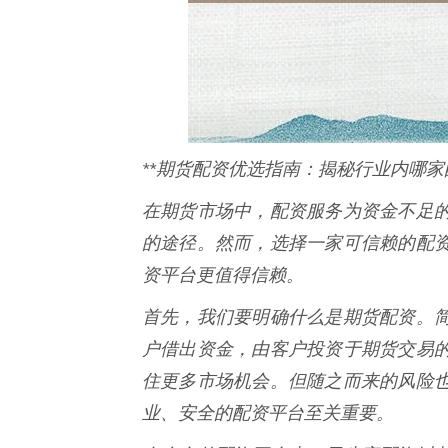
**期货配资优选指南：揭秘行业内哪家
在期货市场中，配资服务为资金不足
的途径。然而，选择一家可信赖的配
资平台更值得信赖。
首先，我们要明确什么是期货配资。
户借出资金，由客户投资于期货交易
住更多市场机会。但随之而来的风险
业、安全的配资平台至关重要。