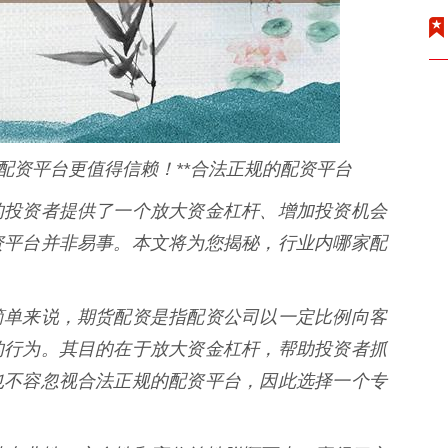
配资平台更值得信赖！**合法正规的配资平台
的投资者提供了一个放大资金杠杆、增加投资机会
资平台并非易事。本文将为您揭秘，行业内哪家配
简单来说，期货配资是指配资公司以一定比例向客
的行为。其目的在于放大资金杠杆，帮助投资者抓
也不容忽视合法正规的配资平台，因此选择一个专