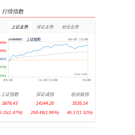
行情指数
上证走势
深证走势
创业走势
上证指数
深证成指
创业板指
3878.43
14144.20
3535.14
6.15
(1.47%)
258.49
(1.86%)
46.17
(1.32%)