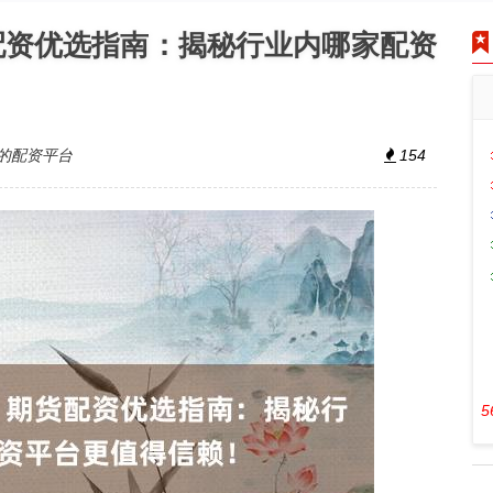
配资优选指南：揭秘行业内哪家配资
的配资平台
154
5