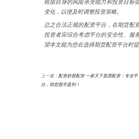
根据自身的风险承受能力和投资目标
变化，以便及时调整投资策略。
总之合法正规的配资平台，在期货配
投资者应综合考虑平台的安全性、服
望本文能为您在选择期货配资平台时提
配资炒股配资 一家天下股票配资：专业平
上一篇：
台，助您股市盈利！