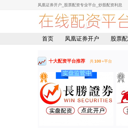
凤凰证券开户_股票配资专业平台_炒股配资利息
首页
凤凰证券开户
股票配
十大配资平台推荐
共
100
+平台