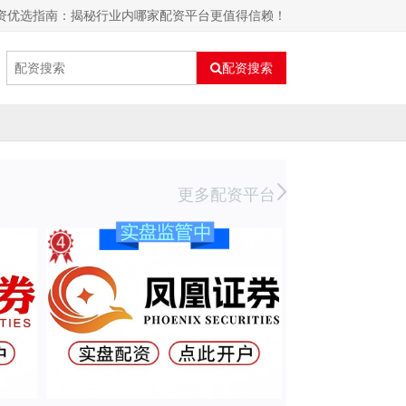
配资优选指南：揭秘行业内哪家配资平台更值得信赖！
配资搜索
更多配资平台